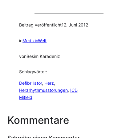
Beitrag veröffentlicht
12. Juni 2012
in
MedizinWelt
von
Besim Karadeniz
Schlagwörter:
Defibrillator
, 
Herz
, 
Herzrhythmusstörungen
, 
ICD
, 
Mitleid
Kommentare
Schreibe einen Kommentar