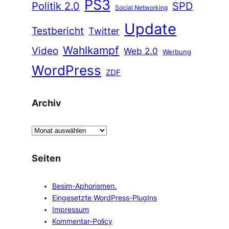
PS3
Politik 2.0
SPD
Social Networking
Update
Testbericht
Twitter
Wahlkampf
Video
Web 2.0
Werbung
WordPress
ZDF
Archiv
A
r
c
Seiten
h
i
Besim-Aphorismen.
v
Eingesetzte WordPress-PlugIns
Impressum
Kommentar-Policy