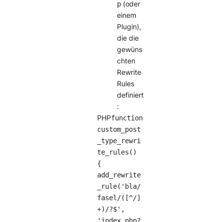
p
(oder
einem
Plugin),
die die
gewüns
chten
Rewrite
Rules
definiert
:
PHP
function
custom_post
_type_rewri
te_rules()
{
add_rewrite
_rule('bla/
fasel/([^/]
+)/?$',
'index.php?