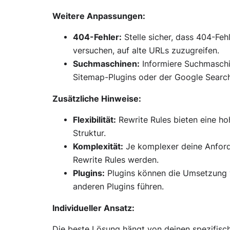
Weitere Anpassungen:
404-Fehler:
Stelle sicher, dass 404-Fe
versuchen, auf alte URLs zuzugreifen.
Suchmaschinen:
Informiere Suchmaschin
Sitemap-Plugins oder der Google Searc
Zusätzliche Hinweise:
Flexibilität:
Rewrite Rules bieten eine ho
Struktur.
Komplexität:
Je komplexer deine Anford
Rewrite Rules werden.
Plugins:
Plugins können die Umsetzung v
anderen Plugins führen.
Individueller Ansatz:
Die beste Lösung hängt von deinen spezifis