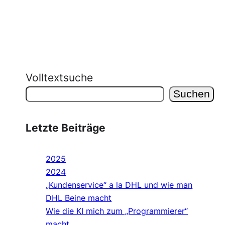
Volltextsuche
Suchen
Letzte Beiträge
2025
2024
„Kundenservice“ a la DHL und wie man
DHL Beine macht
Wie die KI mich zum „Programmierer“
macht