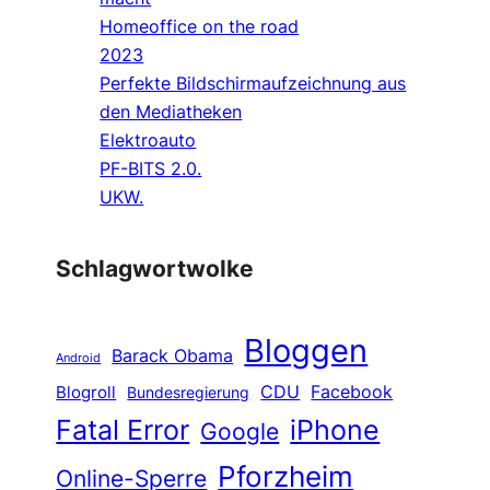
Homeoffice on the road
2023
Perfekte Bildschirmaufzeichnung aus
den Mediatheken
Elektroauto
PF-BITS 2.0.
UKW.
Schlagwortwolke
Bloggen
Barack Obama
Android
CDU
Facebook
Blogroll
Bundesregierung
Fatal Error
iPhone
Google
Pforzheim
Online-Sperre