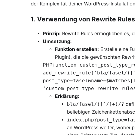
der Komplexität deiner WordPress-Installation
1.
Verwendung von Rewrite Rules
Prinzip:
Rewrite Rules ermöglichen es, 
Umsetzung:
Funktion erstellen:
Erstelle eine F
Plugin), die die gewünschten Rewrit
PHP
function custom_post_type_r
add_rewrite_rule('bla/fasel/([
post_type=fasel&name=$matches[
'custom_post_type_rewrite_rul
Erklärung:
defi
bla/fasel/([^/]+)/?
beliebigen Zeichenkettenabsch
index.php?post_type=fa
an WordPress weiter, wobei
p