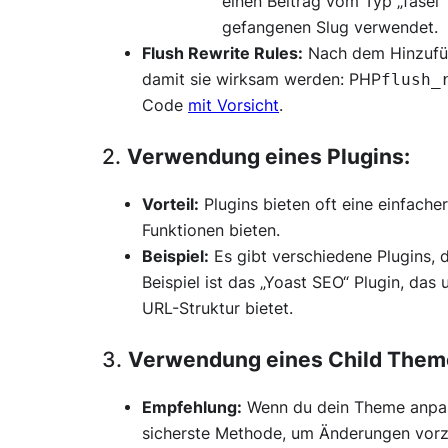
einen Beitrag vom Typ „fasel
gefangenen Slug verwendet.
Flush Rewrite Rules:
Nach dem Hinzufüg
damit sie wirksam werden: PHP
flush_
Code
mit Vorsicht
.
2.
Verwendung eines Plugins:
Vorteil:
Plugins bieten oft eine einfache
Funktionen bieten.
Beispiel:
Es gibt verschiedene Plugins, d
Beispiel ist das „Yoast SEO“ Plugin, da
URL-Struktur bietet.
3.
Verwendung eines Child Them
Empfehlung:
Wenn du dein Theme anpass
sicherste Methode, um Änderungen vor