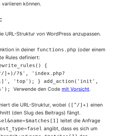
 variieren können.
:
die URL-Struktur von WordPress anzupassen.
unktion in deiner
(oder einem
functions.php
e Rules definiert:
ewrite_rules() {
^/]+)/?$', 'index.php?
1]', 'top'); } add_action('init',
Verwende den Code
mit Vorsicht
.
es');
niert die URL-Struktur, wobei
einen
([^/]+)
nitt (den Slug des Beitrags) fängt.
leitet die Anfrage
sel&name=$matches[1]
angibt, dass es sich um
ost_type=fasel