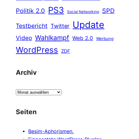
PS3
Politik 2.0
SPD
Social Networking
Update
Testbericht
Twitter
Wahlkampf
Video
Web 2.0
Werbung
WordPress
ZDF
Archiv
A
r
c
Seiten
h
i
Besim-Aphorismen.
v