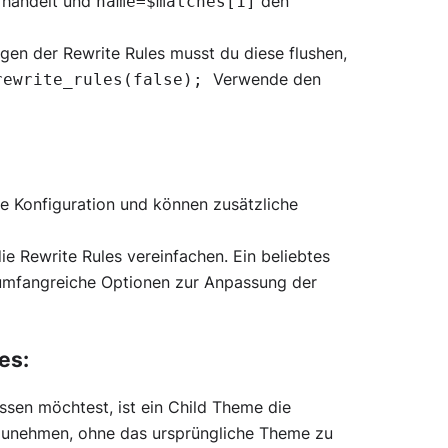
“ handelt und
den
name=$matches[1]
en der Rewrite Rules musst du diese flushen,
Verwende den
rewrite_rules(false);
re Konfiguration und können zusätzliche
ie Rewrite Rules vereinfachen. Ein beliebtes
s umfangreiche Optionen zur Anpassung der
es:
en möchtest, ist ein Child Theme die
zunehmen, ohne das ursprüngliche Theme zu