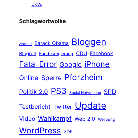
UKW.
Schlagwortwolke
Bloggen
Barack Obama
Android
CDU
Facebook
Blogroll
Bundesregierung
Fatal Error
iPhone
Google
Pforzheim
Online-Sperre
PS3
Politik 2.0
SPD
Social Networking
Update
Testbericht
Twitter
Wahlkampf
Video
Web 2.0
Werbung
WordPress
ZDF