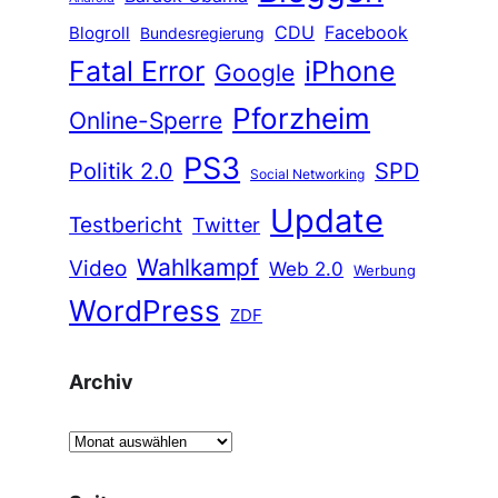
CDU
Facebook
Blogroll
Bundesregierung
Fatal Error
iPhone
Google
Pforzheim
Online-Sperre
PS3
Politik 2.0
SPD
Social Networking
Update
Testbericht
Twitter
Wahlkampf
Video
Web 2.0
Werbung
WordPress
ZDF
Archiv
A
r
c