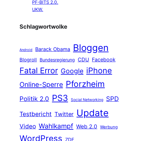
PF-BITS 2.0.
UKW.
Schlagwortwolke
Bloggen
Barack Obama
Android
CDU
Facebook
Blogroll
Bundesregierung
Fatal Error
iPhone
Google
Pforzheim
Online-Sperre
PS3
Politik 2.0
SPD
Social Networking
Update
Testbericht
Twitter
Wahlkampf
Video
Web 2.0
Werbung
WordPress
ZDF