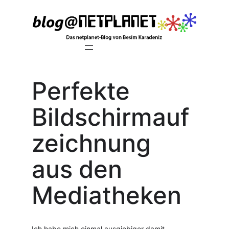
Zum
Inhalt
springen
Perfekte
Bildschirmauf
zeichnung
aus den
Mediatheken
Ich habe mich einmal ausgiebiger damit