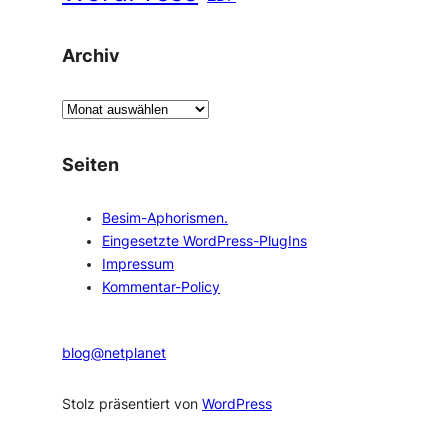
Archiv
A
r
c
Seiten
h
i
Besim-Aphorismen.
v
Eingesetzte WordPress-PlugIns
Impressum
Kommentar-Policy
blog@netplanet
Stolz präsentiert von
WordPress