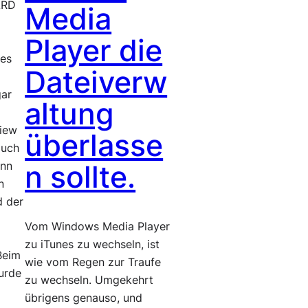
ARD
Media
Player die
les
Dateiverw
gar
altung
iew
überlasse
auch
enn
n sollte.
n
d der
Vom Windows Media Player
zu iTunes zu wechseln, ist
 Beim
wie vom Regen zur Traufe
urde
zu wechseln. Umgekehrt
übrigens genauso, und