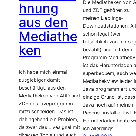
Die Mediatheken von 
hnung
und ZDF gehören zu
aus den
meinen Lieblings-
Downloadstationen. Al
Mediathe
schön legal (weil
tatsächlich von mir so
ken
bezahlt) und mit dem
Programm MediathekV
ist das Herunterladen 
Ich habe mich einmal
superbequem, auch w
ausgiebiger damit
MediathekView leider i
beschäftigt, aus den
Java programmiert un
Mediatheken von ARD und
einzige Grund ist, dass
ZDF das Liveprogramm
Java noch auf meinem
mitzuschneiden. Das ist
Rechner installiert ist.
dahingehend ein Problem,
Herunterladen heute w
da zwar das Livesignal mit
ich allerdings…
diversen Tools (und auch