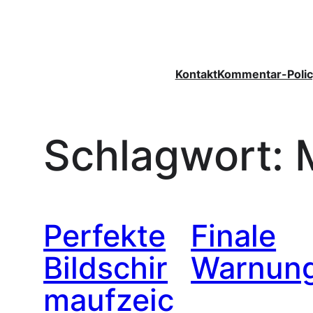
Zum
Inhalt
springen
Kontakt
Kommentar-Polic
Schlagwort:
Perfekte
Finale
Bildschir
Warnung
maufzeic