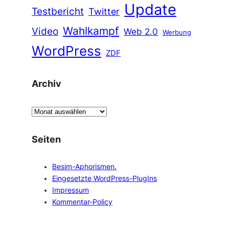
Update
Testbericht
Twitter
Wahlkampf
Video
Web 2.0
Werbung
WordPress
ZDF
Archiv
A
r
c
Seiten
h
i
Besim-Aphorismen.
v
Eingesetzte WordPress-PlugIns
Impressum
Kommentar-Policy