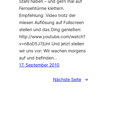
Stahl haben – und gern mal auf
Fernsehtürme klettern.
Empfehlung: Video trotz der
miesen Auflösung auf Fullscreen
stellen und das Ding genießen:
http://www.youtube.com/watch?
v=n8oD5J7jUnI Und jetzt stellen
wir uns vor: Wir wachen morgens
auf und befinden…
17. September 2010
Nächste Seite
→
blog@netplanet
Stolz präsentiert von
WordPress