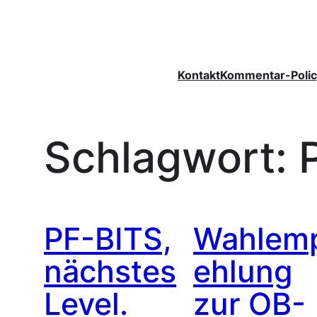
Zum
Inhalt
springen
Kontakt
Kommentar-Polic
Schlagwort:
PF-BITS,
Wahlem
nächstes
ehlung
Level.
zur OB-