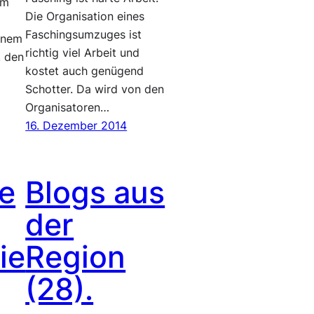
am
Die Organisation eines
Faschingsumzuges ist
einem
richtig viel Arbeit und
, den
kostet auch genügend
Schotter. Da wird von den
Organisatoren…
16. Dezember 2014
fe
Blogs aus
der
ie
Region
(28).