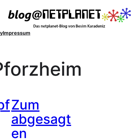
y
Impressum
Pforzheim
pf
Zum
abgesagt
en