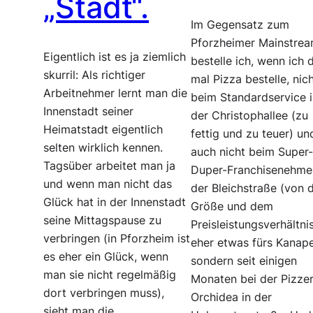
„Stadt“.
Im Gegensatz zum
Pforzheimer Mainstre
Eigentlich ist es ja ziemlich
bestelle ich, wenn ich 
skurril: Als richtiger
mal Pizza bestelle, nic
Arbeitnehmer lernt man die
beim Standardservice 
Innenstadt seiner
der Christophallee (zu
Heimatstadt eigentlich
fettig und zu teuer) un
selten wirklich kennen.
auch nicht beim Super
Tagsüber arbeitet man ja
Duper-Franchisenehmer
und wenn man nicht das
der Bleichstraße (von 
Glück hat in der Innenstadt
Größe und dem
seine Mittagspause zu
Preisleistungsverhältni
verbringen (in Pforzheim ist
eher etwas fürs Kanape
es eher ein Glück, wenn
sondern seit einigen
man sie nicht regelmäßig
Monaten bei der Pizzer
dort verbringen muss),
Orchidea in der
sieht man die…