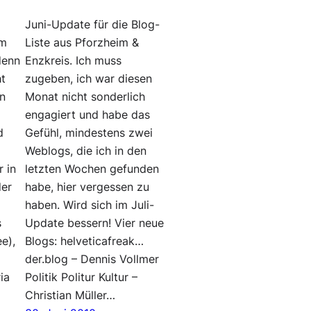
Juni-Update für die Blog-
am
Liste aus Pforzheim &
denn
Enzkreis. Ich muss
ht
zugeben, ich war diesen
in
Monat nicht sonderlich
engagiert und habe das
d
Gefühl, mindestens zwei
-
Weblogs, die ich in den
 in
letzten Wochen gefunden
der
habe, hier vergessen zu
haben. Wird sich im Juli-
s
Update bessern! Vier neue
e),
Blogs: helveticafreak…
der.blog – Dennis Vollmer
ia
Politik Politur Kultur –
Christian Müller…