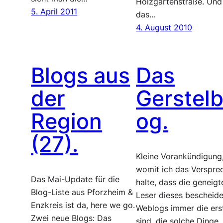
Holzgartenstraße. Und
5. April 2011
das…
4. August 2010
Blogs aus
Das
der
Gerstelb
Region
og.
(27).
Kleine Vorankündigung
womit ich das Verspre
Das Mai-Update für die
halte, dass die geneigt
Blog-Liste aus Pforzheim &
Leser dieses bescheid
Enzkreis ist da, here we go.
Weblogs immer die ers
Zwei neue Blogs: Das
sind, die solche Dinge