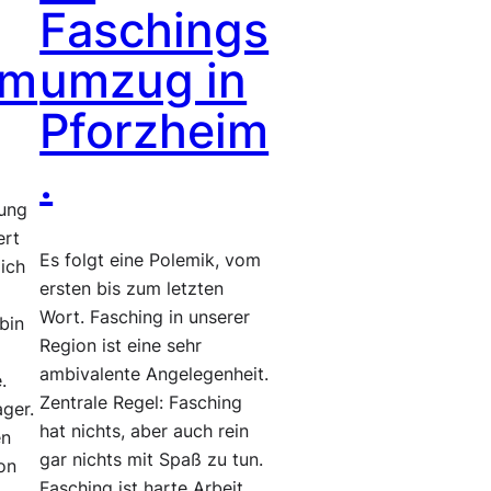
Faschings
im
umzug in
Pforzheim
.
lung
ert
Es folgt eine Polemik, vom
 ich
ersten bis zum letzten
Wort. Fasching in unserer
bin
Region ist eine sehr
ambivalente Angelegenheit.
.
Zentrale Regel: Fasching
ager.
hat nichts, aber auch rein
en
gar nichts mit Spaß zu tun.
on
Fasching ist harte Arbeit.