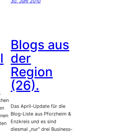
30. Juni 2010
Blogs aus
l
der
Region
(26).
,
chen
Das April-Update für die
en
Blog-Liste aus Pforzheim &
enen
Enzkreis und es sind
ten
diesmal „nur“ drei Business-