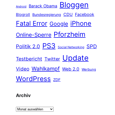
Bloggen
Barack Obama
Android
CDU
Facebook
Blogroll
Bundesregierung
Fatal Error
iPhone
Google
Pforzheim
Online-Sperre
PS3
Politik 2.0
SPD
Social Networking
Update
Testbericht
Twitter
Wahlkampf
Video
Web 2.0
Werbung
WordPress
ZDF
Archiv
A
r