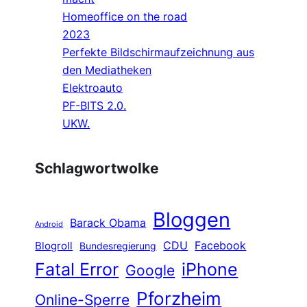
Homeoffice on the road
2023
Perfekte Bildschirmaufzeichnung aus
den Mediatheken
Elektroauto
PF-BITS 2.0.
UKW.
Schlagwortwolke
Bloggen
Barack Obama
Android
CDU
Facebook
Blogroll
Bundesregierung
Fatal Error
iPhone
Google
Pforzheim
Online-Sperre