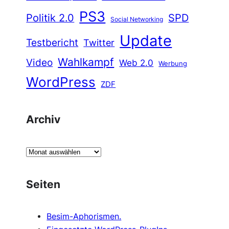
PS3
Politik 2.0
SPD
Social Networking
Update
Testbericht
Twitter
Wahlkampf
Video
Web 2.0
Werbung
WordPress
ZDF
Archiv
A
r
c
Seiten
h
i
Besim-Aphorismen.
v