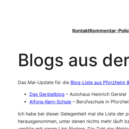
Zum
Inhalt
springen
Kontakt
Kommentar-Polic
Blogs aus der
Das Mai-Update für die
Blog-Liste aus Pforzheim 
Das Gerstelblog
– Autohaus Heinrich Gerstel
Alfons-Kern-Schule
– Berufsschule in Pforzhe
Ich habe bei dieser Gelegenheit mal die Liste der 
herausgenommen, unter denen nichts mehr läuft bz
unnötig mit einem Link fördern. Die Zahl der Weblog