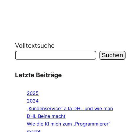
Volltextsuche
Suchen
Letzte Beiträge
2025
2024
„Kundenservice“ a la DHL und wie man
DHL Beine macht
Wie die KI mich zum „Programmierer“
macht