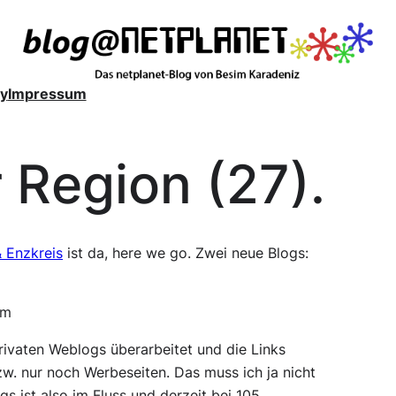
y
Impressum
 Region (27).
& Enzkreis
ist da, here we go. Zwei neue Blogs:
im
privaten Weblogs überarbeitet und die Links
w. nur noch Werbeseiten. Das muss ich ja nicht
s ist also im Fluss und derzeit bei 105.