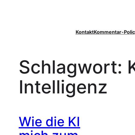
Zum
Inhalt
springen
Kontakt
Kommentar-Polic
Schlagwort:
Intelligenz
Wie die KI