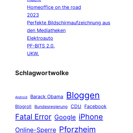
Homeoffice on the road
2023
Perfekte Bildschirmaufzeichnung aus
den Mediatheken
Elektroauto
PF-BITS 2.0.
UKW.
Schlagwortwolke
Bloggen
Barack Obama
Android
CDU
Facebook
Blogroll
Bundesregierung
Fatal Error
iPhone
Google
Pforzheim
Online-Sperre