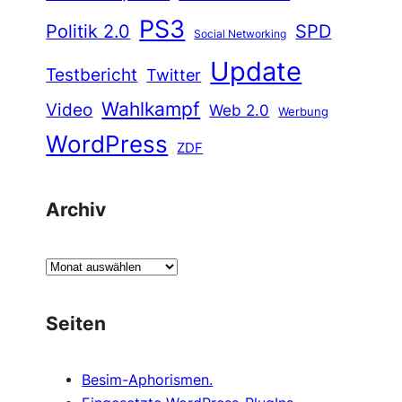
PS3
Politik 2.0
SPD
Social Networking
Update
Testbericht
Twitter
Wahlkampf
Video
Web 2.0
Werbung
WordPress
ZDF
Archiv
A
r
c
Seiten
h
i
Besim-Aphorismen.
v