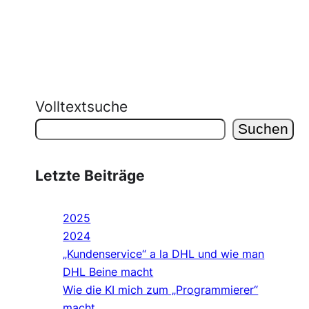
Volltextsuche
Suchen
Letzte Beiträge
2025
2024
„Kundenservice“ a la DHL und wie man
DHL Beine macht
Wie die KI mich zum „Programmierer“
macht