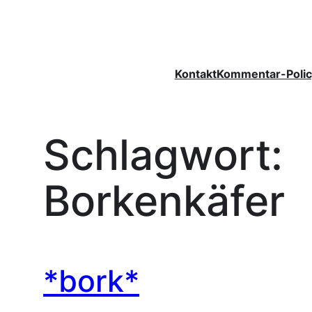
Zum
Inhalt
springen
Kontakt
Kommentar-Polic
Schlagwort:
Borkenkäfer
*bork*