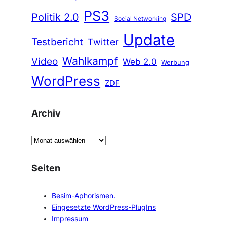
PS3
Politik 2.0
SPD
Social Networking
Update
Testbericht
Twitter
Wahlkampf
Video
Web 2.0
Werbung
WordPress
ZDF
Archiv
A
r
c
Seiten
h
i
Besim-Aphorismen.
v
Eingesetzte WordPress-PlugIns
Impressum