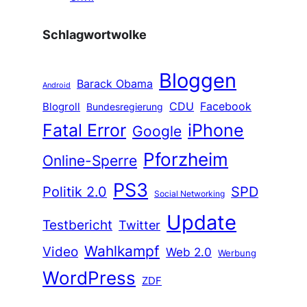
Schlagwortwolke
Bloggen
Barack Obama
Android
CDU
Facebook
Blogroll
Bundesregierung
Fatal Error
iPhone
Google
Pforzheim
Online-Sperre
PS3
Politik 2.0
SPD
Social Networking
Update
Testbericht
Twitter
Wahlkampf
Video
Web 2.0
Werbung
WordPress
ZDF