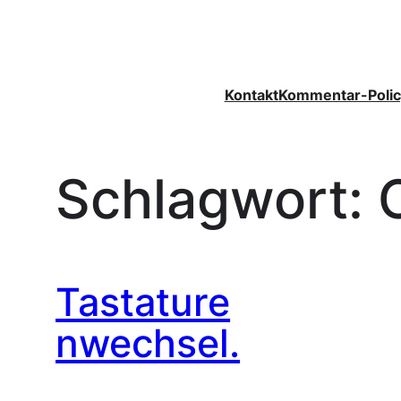
Zum
Inhalt
springen
Kontakt
Kommentar-Polic
Schlagwort:
Tastature
nwechsel.