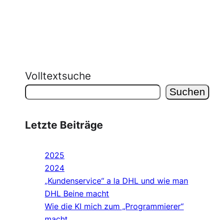
Volltextsuche
Suchen
Letzte Beiträge
2025
2024
„Kundenservice“ a la DHL und wie man
DHL Beine macht
Wie die KI mich zum „Programmierer“
macht