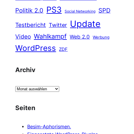
PS3
Politik 2.0
SPD
Social Networking
Update
Testbericht
Twitter
Wahlkampf
Video
Web 2.0
Werbung
WordPress
ZDF
Archiv
A
r
c
Seiten
h
i
Besim-Aphorismen.
v