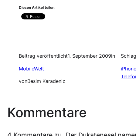
Diesen Artikel teilen:
Beitrag veröffentlicht
1. September 2009
in
Schlag
MobileWelt
iPhon
Telefo
von
Besim Karadeniz
Kommentare
4 Kommentare zu „Der Dukatenesel namens