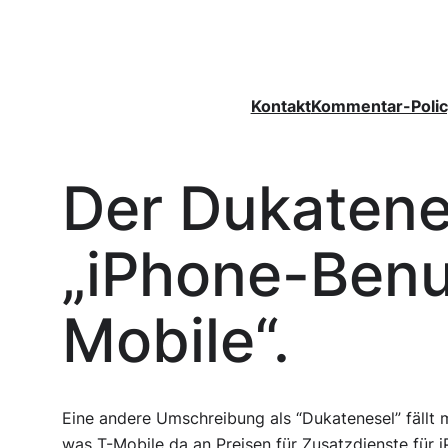
Zum
Inhalt
springen
Kontakt
Kommentar-Polic
Der Dukaten
„iPhone-Benu
Mobile“.
Eine andere Umschreibung als “Dukatenesel” fällt m
was T-Mobile da an Preisen für Zusatzdienste für 