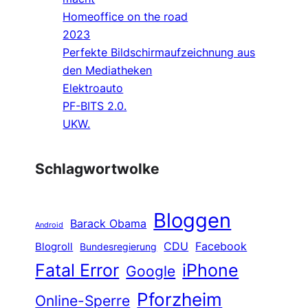
Homeoffice on the road
2023
Perfekte Bildschirmaufzeichnung aus
den Mediatheken
Elektroauto
PF-BITS 2.0.
UKW.
Schlagwortwolke
Bloggen
Barack Obama
Android
CDU
Facebook
Blogroll
Bundesregierung
Fatal Error
iPhone
Google
Pforzheim
Online-Sperre