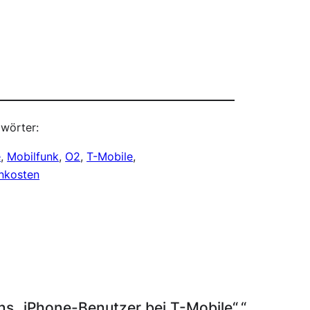
wörter:
e
, 
Mobilfunk
, 
O2
, 
T-Mobile
, 
nkosten
 „iPhone-Benutzer bei T-Mobile“.“