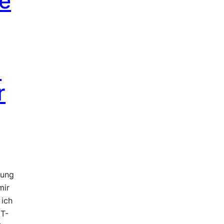
e
-
r
bung
mir
 ich
 T-