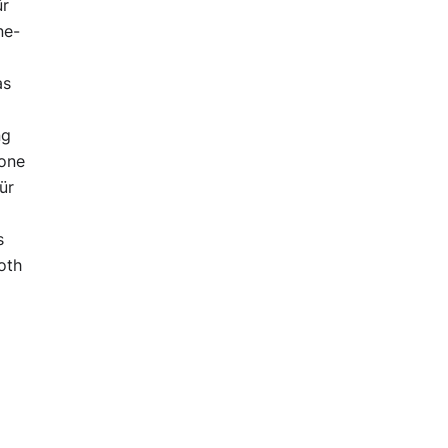
ür
ne-
as
ng
hone
ür
s
oth