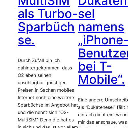
MultiSIM
Dukaten
als Turbo-
sel
Sparbüch
namens
se.
„iPhone
Benutze
Durch Zufall bin ich
bei T-
dahintergekommen, dass
Mobile“.
O2 eben seinen
unschlagbar günstigen
Preisen in Sachen mobiles
Internet noch eine weitere
Eine andere Umschrei
Sparbüchse im Angebot hat
als “Dukatenesel” fällt 
und die nennt sich “O2-
einfach nicht ein, wenn
MultiSIM”. Denn die hat es
mir das anschaue, was
in sich und das ist vor allem