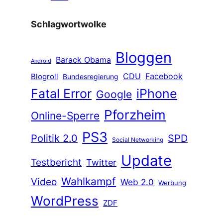
Schlagwortwolke
Bloggen
Barack Obama
Android
CDU
Facebook
Blogroll
Bundesregierung
Fatal Error
iPhone
Google
Pforzheim
Online-Sperre
PS3
Politik 2.0
SPD
Social Networking
Update
Testbericht
Twitter
Wahlkampf
Video
Web 2.0
Werbung
WordPress
ZDF