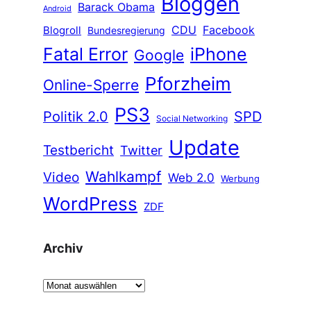
Bloggen
Barack Obama
Android
CDU
Facebook
Blogroll
Bundesregierung
Fatal Error
iPhone
Google
Pforzheim
Online-Sperre
PS3
Politik 2.0
SPD
Social Networking
Update
Testbericht
Twitter
Wahlkampf
Video
Web 2.0
Werbung
WordPress
ZDF
Archiv
A
r