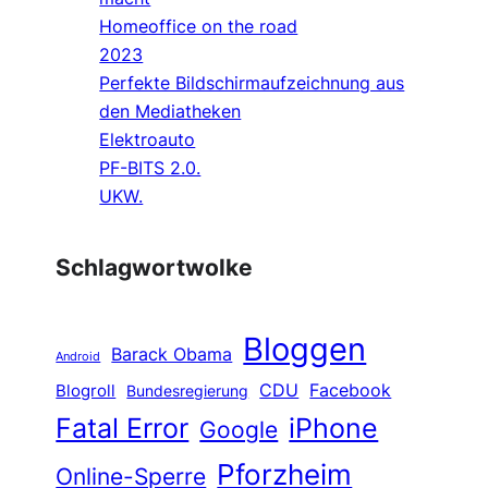
Homeoffice on the road
2023
Perfekte Bildschirmaufzeichnung aus
den Mediatheken
Elektroauto
PF-BITS 2.0.
UKW.
Schlagwortwolke
Bloggen
Barack Obama
Android
CDU
Facebook
Blogroll
Bundesregierung
Fatal Error
iPhone
Google
Pforzheim
Online-Sperre