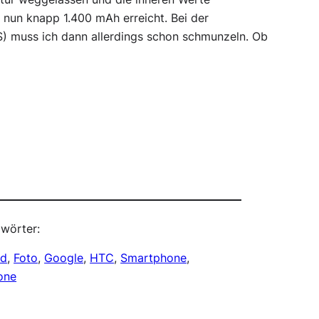
 nun knapp 1.400 mAh erreicht. Bei der
 muss ich dann allerdings schon schmunzeln. Ob
wörter:
id
, 
Foto
, 
Google
, 
HTC
, 
Smartphone
, 
one