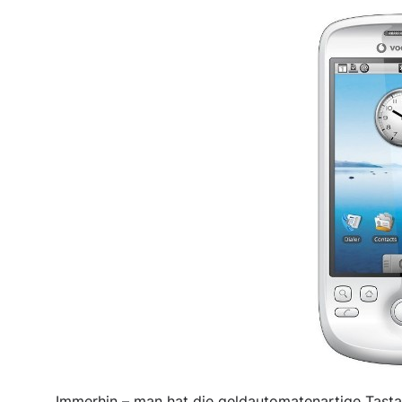
Immerhin – man hat die geldautomatenartige Tasta