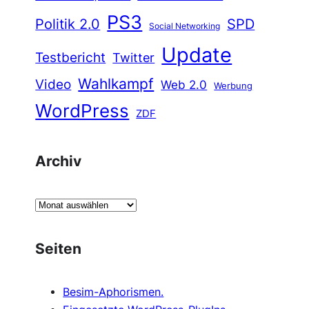
PS3
Politik 2.0
SPD
Social Networking
Update
Testbericht
Twitter
Wahlkampf
Video
Web 2.0
Werbung
WordPress
ZDF
Archiv
A
r
c
Seiten
h
i
Besim-Aphorismen.
v