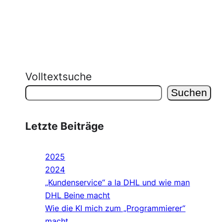
Volltextsuche
Suchen
Letzte Beiträge
2025
2024
„Kundenservice“ a la DHL und wie man
DHL Beine macht
Wie die KI mich zum „Programmierer“
macht