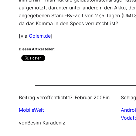
aufgemotzt, darunter unter anderem den Akku, der
angegebenen Stand-By-Zeit von 27,5 Tagen (UMTS)
da das Komma in den Specs verrutscht ist?
[via
Golem.de
]
Diesen Artikel teilen:
Beitrag veröffentlicht
17. Februar 2009
in
Schlag
MobileWelt
Andro
Vodaf
von
Besim Karadeniz