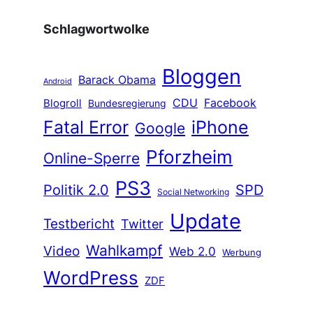
Schlagwortwolke
Bloggen
Barack Obama
Android
CDU
Facebook
Blogroll
Bundesregierung
Fatal Error
iPhone
Google
Pforzheim
Online-Sperre
PS3
Politik 2.0
SPD
Social Networking
Update
Testbericht
Twitter
Wahlkampf
Video
Web 2.0
Werbung
WordPress
ZDF