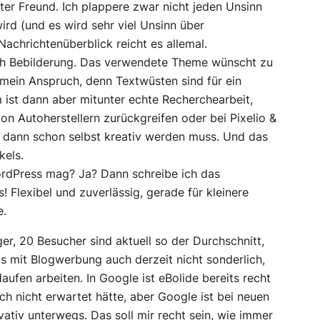
er Freund. Ich plappere zwar nicht jeden Unsinn
ird (und es wird sehr viel Unsinn über
Nachrichtenüberblick reicht es allemal.
ach Bebilderung. Das verwendete Theme wünscht zu
h mein Anspruch, denn Textwüsten sind für ein
ist dann aber mitunter echte Recherchearbeit,
n Autoherstellern zurückgreifen oder bei Pixelio &
n dann schon selbst kreativ werden muss. Und das
kels.
ordPress mag? Ja? Dann schreibe ich das
 Flexibel und zuverlässig, gerade für kleinere
e.
er, 20 Besucher sind aktuell so der Durchschnitt,
ngs mit Blogwerbung auch derzeit nicht sonderlich,
aufen arbeiten. In Google ist eBolide bereits recht
ich nicht erwartet hätte, aber Google ist bei neuen
ativ unterwegs. Das soll mir recht sein, wie immer