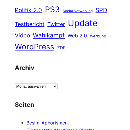
PS3
Politik 2.0
SPD
Social Networking
Update
Testbericht
Twitter
Wahlkampf
Video
Web 2.0
Werbung
WordPress
ZDF
Archiv
A
r
c
Seiten
h
i
Besim-Aphorismen.
v