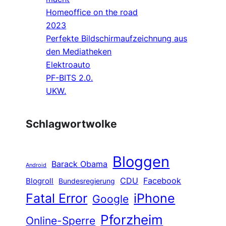
Homeoffice on the road
2023
Perfekte Bildschirmaufzeichnung aus
den Mediatheken
Elektroauto
PF-BITS 2.0.
UKW.
Schlagwortwolke
Bloggen
Barack Obama
Android
CDU
Facebook
Blogroll
Bundesregierung
Fatal Error
iPhone
Google
Pforzheim
Online-Sperre