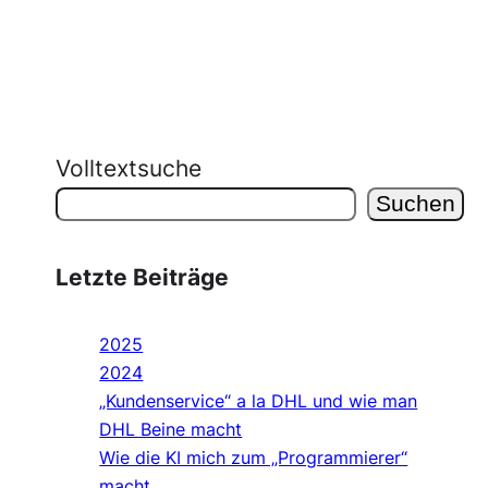
Volltextsuche
Suchen
Letzte Beiträge
2025
2024
„Kundenservice“ a la DHL und wie man
DHL Beine macht
Wie die KI mich zum „Programmierer“
macht