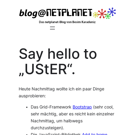
Zum
Inhalt
springen
Say hello to
„UStER“.
Heute Nachmittag wollte ich ein paar Dinge
ausprobieren:
Das Grid-Framework
Bootstrap
(sehr cool,
sehr mächtig, aber es reicht kein einzelner
Nachmittag, um halbwegs
durchzusteigen).
Die JavaScript-Bibliothek
Add to home