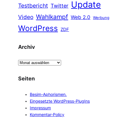
Update
Testbericht
Twitter
Wahlkampf
Video
Web 2.0
Werbung
WordPress
ZDF
Archiv
A
r
c
Seiten
h
i
Besim-Aphorismen.
v
Eingesetzte WordPress-PlugIns
Impressum
Kommentar-Policy