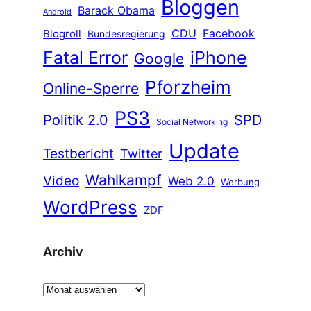
Bloggen
Barack Obama
Android
CDU
Facebook
Blogroll
Bundesregierung
Fatal Error
iPhone
Google
Pforzheim
Online-Sperre
PS3
Politik 2.0
SPD
Social Networking
Update
Testbericht
Twitter
Wahlkampf
Video
Web 2.0
Werbung
WordPress
ZDF
Archiv
A
r