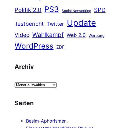
PS3
Politik 2.0
SPD
Social Networking
Update
Testbericht
Twitter
Wahlkampf
Video
Web 2.0
Werbung
WordPress
ZDF
Archiv
A
r
c
Seiten
h
i
Besim-Aphorismen.
v