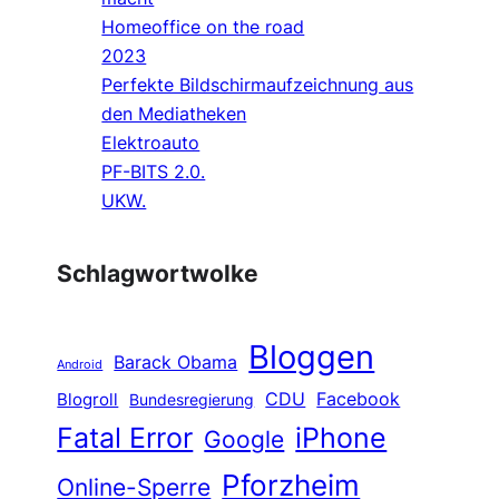
Homeoffice on the road
2023
Perfekte Bildschirmaufzeichnung aus
den Mediatheken
Elektroauto
PF-BITS 2.0.
UKW.
Schlagwortwolke
Bloggen
Barack Obama
Android
CDU
Facebook
Blogroll
Bundesregierung
Fatal Error
iPhone
Google
Pforzheim
Online-Sperre