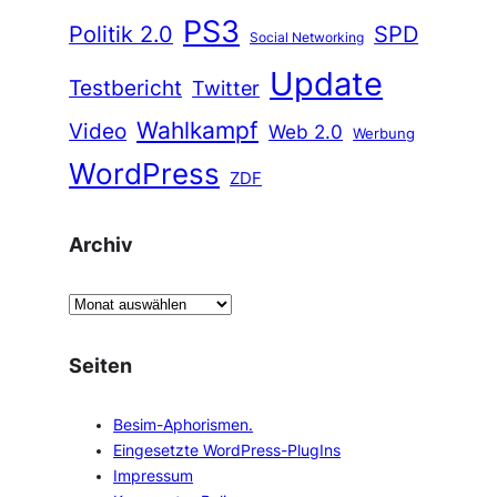
PS3
Politik 2.0
SPD
Social Networking
Update
Testbericht
Twitter
Wahlkampf
Video
Web 2.0
Werbung
WordPress
ZDF
Archiv
A
r
c
Seiten
h
i
Besim-Aphorismen.
v
Eingesetzte WordPress-PlugIns
Impressum