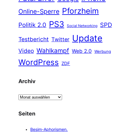
Pforzheim
Online-Sperre
PS3
Politik 2.0
SPD
Social Networking
Update
Testbericht
Twitter
Wahlkampf
Video
Web 2.0
Werbung
WordPress
ZDF
Archiv
A
r
c
Seiten
h
i
Besim-Aphorismen.
v