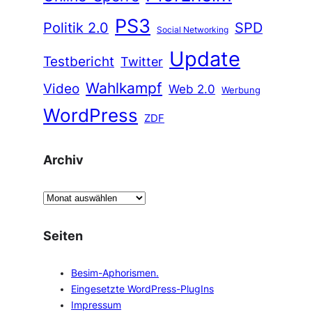
PS3
Politik 2.0
SPD
Social Networking
Update
Testbericht
Twitter
Wahlkampf
Video
Web 2.0
Werbung
WordPress
ZDF
Archiv
A
r
c
Seiten
h
i
Besim-Aphorismen.
v
Eingesetzte WordPress-PlugIns
Impressum