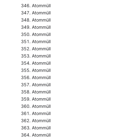
Atommüll
Atommüll
Atommüll
Atommüll
Atommüll
Atommüll
Atommüll
Atommüll
Atommüll
Atommüll
Atommüll
Atommüll
Atommüll
Atommüll
Atommüll
Atommüll
Atommüll
Atommüll
Atommüll