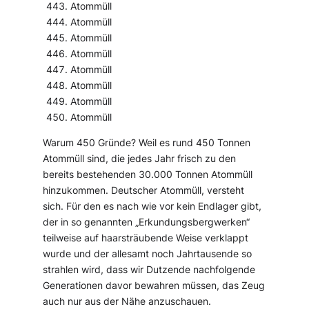
Atommüll
Atommüll
Atommüll
Atommüll
Atommüll
Atommüll
Atommüll
Atommüll
Warum 450 Gründe? Weil es rund 450 Tonnen
Atommüll sind, die jedes Jahr frisch zu den
bereits bestehenden 30.000 Tonnen Atommüll
hinzukommen.
Deutscher Atommüll
, versteht
sich. Für den es nach wie vor kein Endlager gibt,
der in so genannten „Erkundungsbergwerken“
teilweise auf haarsträubende Weise verklappt
wurde und der allesamt noch Jahrtausende so
strahlen wird, dass wir Dutzende nachfolgende
Generationen davor bewahren müssen, das Zeug
auch nur aus der Nähe anzuschauen.