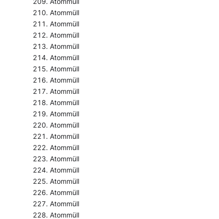
Atommüll
Atommüll
Atommüll
Atommüll
Atommüll
Atommüll
Atommüll
Atommüll
Atommüll
Atommüll
Atommüll
Atommüll
Atommüll
Atommüll
Atommüll
Atommüll
Atommüll
Atommüll
Atommüll
Atommüll