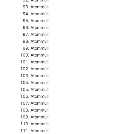
Atommüll
Atommüll
Atommüll
Atommüll
Atommüll
Atommüll
Atommüll
Atommüll
Atommüll
Atommüll
Atommüll
Atommüll
Atommüll
Atommüll
Atommüll
Atommüll
Atommüll
Atommüll
Atommüll