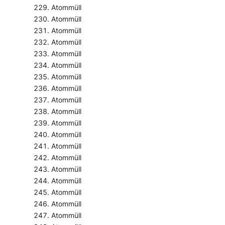
Atommüll
Atommüll
Atommüll
Atommüll
Atommüll
Atommüll
Atommüll
Atommüll
Atommüll
Atommüll
Atommüll
Atommüll
Atommüll
Atommüll
Atommüll
Atommüll
Atommüll
Atommüll
Atommüll