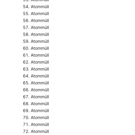
Atommüll
Atommüll
Atommüll
Atommüll
Atommüll
Atommüll
Atommüll
Atommüll
Atommüll
Atommüll
Atommüll
Atommüll
Atommüll
Atommüll
Atommüll
Atommüll
Atommüll
Atommüll
Atommüll