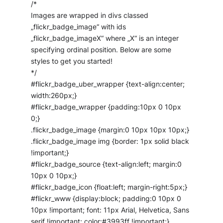
/*
Images are wrapped in divs classed
„flickr_badge_image“ with ids
„flickr_badge_imageX“ where „X“ is an integer
specifying ordinal position. Below are some
styles to get you started!
*/
#flickr_badge_uber_wrapper {text-align:center;
width:260px;}
#flickr_badge_wrapper {padding:10px 0 10px
0;}
.flickr_badge_image {margin:0 10px 10px 10px;}
.flickr_badge_image img {border: 1px solid black
!important;}
#flickr_badge_source {text-align:left; margin:0
10px 0 10px;}
#flickr_badge_icon {float:left; margin-right:5px;}
#flickr_www {display:block; padding:0 10px 0
10px !important; font: 11px Arial, Helvetica, Sans
serif !important; color:#3993ff !important;}