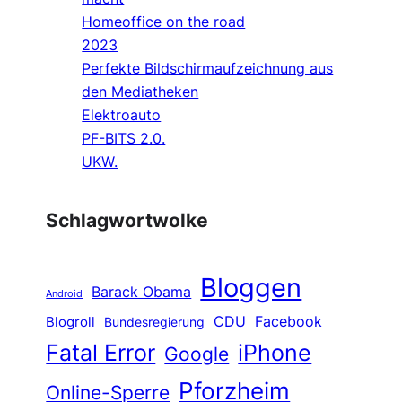
Homeoffice on the road
2023
Perfekte Bildschirmaufzeichnung aus
den Mediatheken
Elektroauto
PF-BITS 2.0.
UKW.
Schlagwortwolke
Bloggen
Barack Obama
Android
CDU
Facebook
Blogroll
Bundesregierung
Fatal Error
iPhone
Google
Pforzheim
Online-Sperre