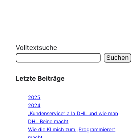
Volltextsuche
Suchen
Letzte Beiträge
2025
2024
„Kundenservice“ a la DHL und wie man
DHL Beine macht
Wie die KI mich zum „Programmierer“
macht