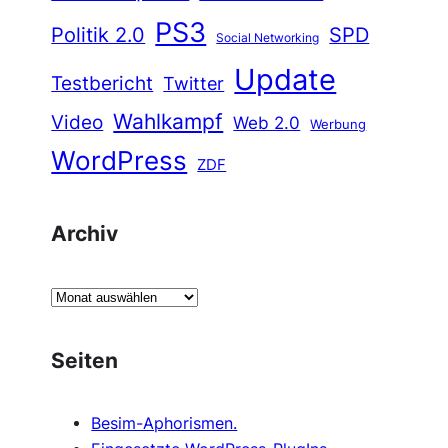
PS3
Politik 2.0
SPD
Social Networking
Update
Testbericht
Twitter
Wahlkampf
Video
Web 2.0
Werbung
WordPress
ZDF
Archiv
A
r
c
Seiten
h
i
Besim-Aphorismen.
v