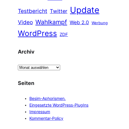
Update
Testbericht
Twitter
Wahlkampf
Video
Web 2.0
Werbung
WordPress
ZDF
Archiv
A
r
c
Seiten
h
i
Besim-Aphorismen.
v
Eingesetzte WordPress-PlugIns
Impressum
Kommentar-Policy