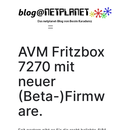
Zum
Inhalt
springen
AVM Fritzbox
7270 mit
neuer
(Beta-)Firmw
are.
Seit gestern gibt es für die recht beliebte AVM