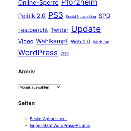
Pforzheim
Online-Sperre
PS3
Politik 2.0
SPD
Social Networking
Update
Testbericht
Twitter
Wahlkampf
Video
Web 2.0
Werbung
WordPress
ZDF
Archiv
A
r
c
Seiten
h
i
Besim-Aphorismen.
v
Eingesetzte WordPress-PlugIns