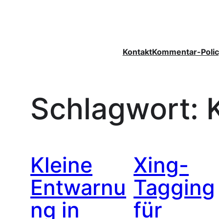
Zum
Inhalt
springen
Kontakt
Kommentar-Polic
Schlagwort:
Kleine
Xing-
Entwarnu
Tagging
ng in
für