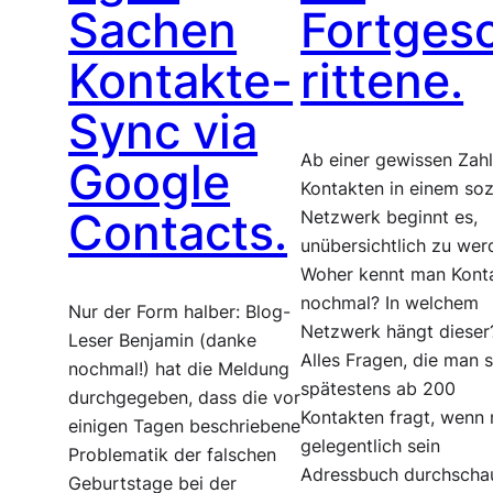
Sachen
Fortges
Kontakte-
rittene.
Sync via
Ab einer gewissen Zah
Google
Kontakten in einem soz
Contacts.
Netzwerk beginnt es,
unübersichtlich zu wer
Woher kennt man Kont
nochmal? In welchem
Nur der Form halber: Blog-
Netzwerk hängt dieser
Leser Benjamin (danke
Alles Fragen, die man s
nochmal!) hat die Meldung
spätestens ab 200
durchgegeben, dass die vor
Kontakten fragt, wenn
einigen Tagen beschriebene
gelegentlich sein
Problematik der falschen
Adressbuch durchschau
Geburtstage bei der