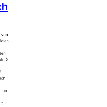
ch
l von
ialen
den.
akt X
?
ich
 man
t.