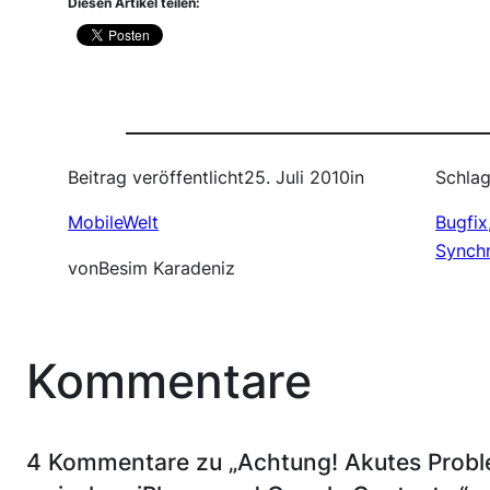
Diesen Artikel teilen:
Beitrag veröffentlicht
25. Juli 2010
in
Schlag
MobileWelt
Bugfix
Synchr
von
Besim Karadeniz
Kommentare
4 Kommentare zu „Achtung! Akutes Probl