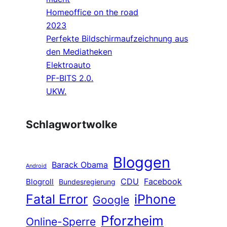
Homeoffice on the road
2023
Perfekte Bildschirmaufzeichnung aus
den Mediatheken
Elektroauto
PF-BITS 2.0.
UKW.
Schlagwortwolke
Bloggen
Barack Obama
Android
CDU
Facebook
Blogroll
Bundesregierung
Fatal Error
iPhone
Google
Pforzheim
Online-Sperre