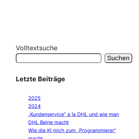
Volltextsuche
Suchen
Letzte Beiträge
2025
2024
„Kundenservice“ a la DHL und wie man
DHL Beine macht
Wie die KI mich zum „Programmierer“
macht