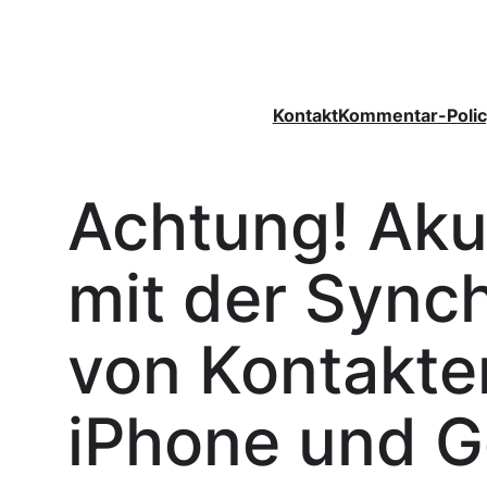
Zum
Inhalt
springen
Kontakt
Kommentar-Polic
Achtung! Aku
mit der Synch
von Kontakte
iPhone und G