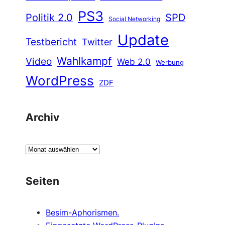
PS3
Politik 2.0
SPD
Social Networking
Update
Testbericht
Twitter
Wahlkampf
Video
Web 2.0
Werbung
WordPress
ZDF
Archiv
A
r
c
Seiten
h
i
Besim-Aphorismen.
v