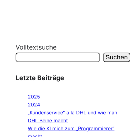
Volltextsuche
Suchen
Letzte Beiträge
2025
2024
„Kundenservice“ a la DHL und wie man
DHL Beine macht
Wie die KI mich zum „Programmierer“
macht