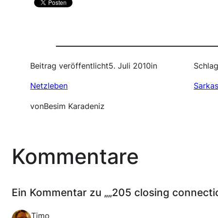
Beitrag veröffentlicht
5. Juli 2010
in
Schlag
Netzleben
Sarka
von
Besim Karadeniz
Kommentare
Ein Kommentar zu „„205 closing connecti
Timo