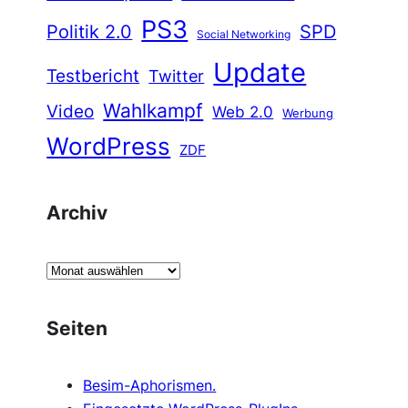
PS3
Politik 2.0
SPD
Social Networking
Update
Testbericht
Twitter
Wahlkampf
Video
Web 2.0
Werbung
WordPress
ZDF
Archiv
A
r
c
Seiten
h
i
Besim-Aphorismen.
v