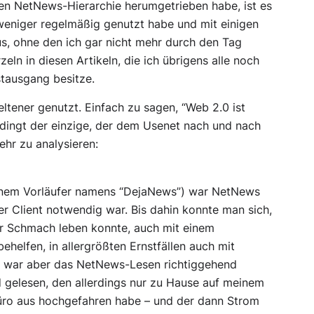
en NetNews-Hierarchie herumgetrieben habe, ist es
weniger regelmäßig genutzt habe und mit einigen
s, ohne den ich gar nicht mehr durch den Tag
n in diesen Artikeln, die ich übrigens alle noch
stausgang besitze.
ltener genutzt. Einfach zu sagen, “Web 2.0 ist
bedingt der einzige, der dem Usenet nach und nach
hr zu analysieren:
einem Vorläufer namens “DejaNews”) war NetNews
er Client notwendig war. Bis dahin konnte man sich,
r Schmach leben konnte, auch mit einem
helfen, in allergrößten Ernstfällen auch mit
er war aber das NetNews-Lesen richtiggehend
d gelesen, den allerdings nur zu Hause auf meinem
 Büro aus hochgefahren habe – und der dann Strom