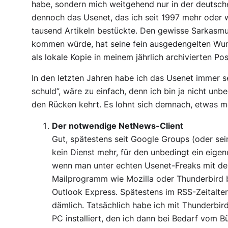
habe, sondern mich weitgehend nur in der deutsch
dennoch das Usenet, das ich seit 1997 mehr oder 
tausend Artikeln bestückte. Den gewisse Sarkasmu
kommen würde, hat seine fein ausgedengelten Wurzel
als lokale Kopie in meinem jährlich archivierten Po
In den letzten Jahren habe ich das Usenet immer se
schuld”, wäre zu einfach, denn ich bin ja nicht un
den Rücken kehrt. Es lohnt sich demnach, etwas me
Der notwendige NetNews-Client
Gut, spätestens seit Google Groups (oder s
kein Dienst mehr, für den unbedingt ein eigen
wenn man unter echten Usenet-Freaks mit de
Mailprogramm wie Mozilla oder Thunderbird be
Outlook Express. Spätestens im RSS-Zeitalt
dämlich. Tatsächlich habe ich mit Thunderbir
PC installiert, den ich dann bei Bedarf vom