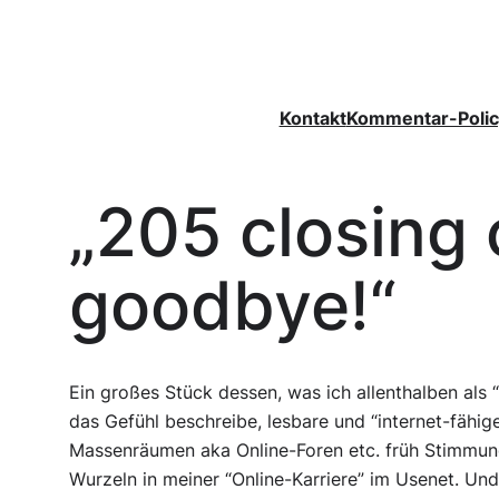
Zum
Inhalt
springen
Kontakt
Kommentar-Polic
„205 closing 
goodbye!“
Ein großes Stück dessen, was ich allenthalben al
das Gefühl beschreibe, lesbare und “internet-fähi
Massenräumen aka Online-Foren etc. früh Stimmung
Wurzeln in meiner “Online-Karriere” im Usenet. Un