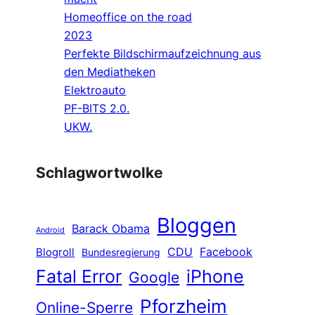
Homeoffice on the road
2023
Perfekte Bildschirmaufzeichnung aus
den Mediatheken
Elektroauto
PF-BITS 2.0.
UKW.
Schlagwortwolke
Bloggen
Barack Obama
Android
CDU
Facebook
Blogroll
Bundesregierung
Fatal Error
iPhone
Google
Pforzheim
Online-Sperre