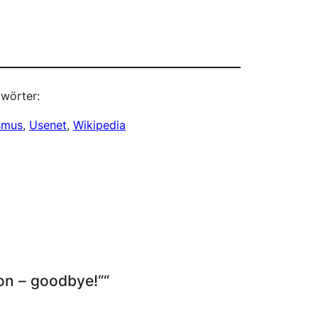
wörter:
smus
, 
Usenet
, 
Wikipedia
on – goodbye!““