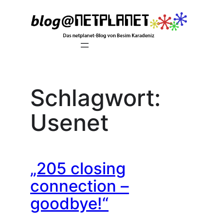
Zum
Inhalt
springen
Schlagwort:
Usenet
„205 closing
connection –
goodbye!“