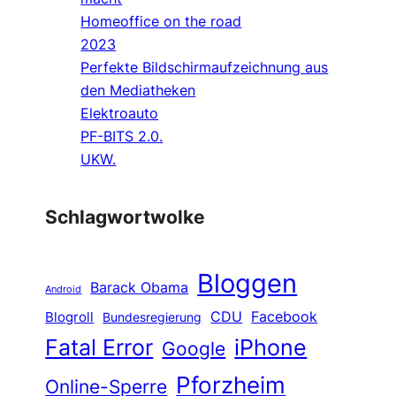
Homeoffice on the road
2023
Perfekte Bildschirmaufzeichnung aus
den Mediatheken
Elektroauto
PF-BITS 2.0.
UKW.
Schlagwortwolke
Bloggen
Barack Obama
Android
CDU
Facebook
Blogroll
Bundesregierung
Fatal Error
iPhone
Google
Pforzheim
Online-Sperre