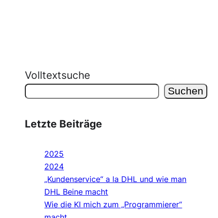
Volltextsuche
Suchen
Letzte Beiträge
2025
2024
„Kundenservice“ a la DHL und wie man
DHL Beine macht
Wie die KI mich zum „Programmierer“
macht