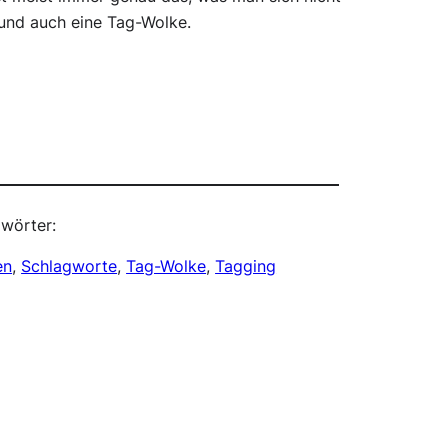
 und auch eine Tag-Wolke.
wörter:
en
, 
Schlagworte
, 
Tag-Wolke
, 
Tagging