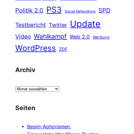
PS3
Politik 2.0
SPD
Social Networking
Update
Testbericht
Twitter
Wahlkampf
Video
Web 2.0
Werbung
WordPress
ZDF
Archiv
A
r
c
Seiten
h
i
Besim-Aphorismen.
v