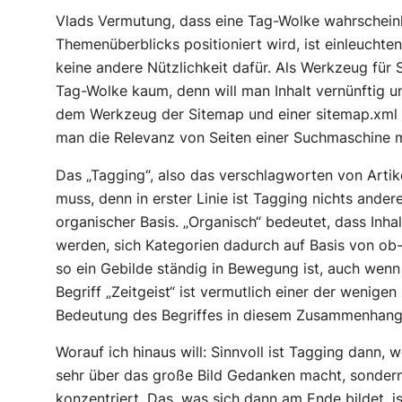
Vlads Vermutung, dass eine Tag-Wolke wahrscheinl
Themenüberblicks positioniert wird, ist einleuchte
keine andere Nützlichkeit dafür. Als Werkzeug für 
Tag-Wolke kaum, denn will man Inhalt vernünftig 
dem Werkzeug der Sitemap und einer sitemap.xml a
man die Relevanz von Seiten einer Suchmaschine m
Das „Tagging“, also das verschlagworten von Artike
muss, denn in erster Linie ist Tagging nichts ander
organischer Basis. „Organisch“ bedeutet, dass Inha
werden, sich Kategorien dadurch auf Basis von ob-
so ein Gebilde ständig in Bewegung ist, auch wenn 
Begriff „Zeitgeist“ ist vermutlich einer der wenige
Bedeutung des Begriffes in diesem Zusammenhang
Worauf ich hinaus will: Sinnvoll ist Tagging dann,
sehr über das große Bild Gedanken macht, sondern 
konzentriert. Das, was sich dann am Ende bildet, 