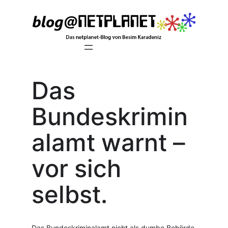
Zum
Inhalt
springen
Das
Bundeskrimin
alamt warnt –
vor sich
selbst.
Das Bundeskriminalamt nicht als dumbe Behörde