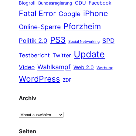
CDU
Facebook
Blogroll
Bundesregierung
Fatal Error
iPhone
Google
Pforzheim
Online-Sperre
PS3
Politik 2.0
SPD
Social Networking
Update
Testbericht
Twitter
Wahlkampf
Video
Web 2.0
Werbung
WordPress
ZDF
Archiv
A
r
c
Seiten
h