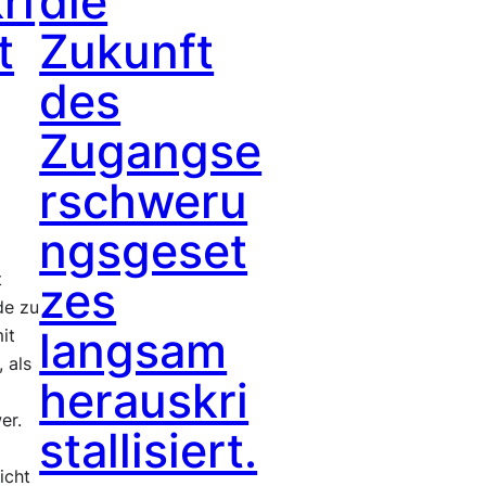
ri
die
t
Zukunft
des
Zugangse
rschweru
ngsgeset
t
zes
de zu
langsam
it
, als
herauskri
er.
stallisiert.
icht