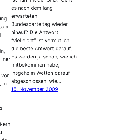
es nach dem lang
erwarteten
ung
Bundesparteitag wieder
sula
hinauf? Die Antwort
d
“vielleicht” ist vermutlich
die beste Antwort darauf.
in,
Es werden ja schon, wie ich
liner
mitbekommen habe,
insgeheim Wetten darauf
 vor
abgeschlossen, wie…
 in
15. November 2009
s
ikern
st