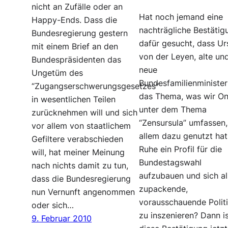
nicht an Zufälle oder an
Hat noch jemand eine
Happy-Ends. Dass die
nachträgliche Bestätig
Bundesregierung gestern
dafür gesucht, dass Ur
mit einem Brief an den
von der Leyen, alte un
Bundespräsidenten das
neue
Ungetüm des
Bundesfamilienminister
“Zugangserschwerungsgesetzes”
das Thema, was wir On
in wesentlichen Teilen
unter dem Thema
zurücknehmen will und sich
“Zensursula” umfassen,
vor allem von staatlichem
allem dazu genutzt hat,
Gefiltere verabschieden
Ruhe ein Profil für die
will, hat meiner Meinung
Bundestagswahl
nach nichts damit zu tun,
aufzubauen und sich al
dass die Bundesregierung
zupackende,
nun Vernunft angenommen
vorausschauende Polit
oder sich…
zu inszenieren? Dann i
9. Februar 2010