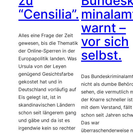
zu
Bundesk
“Censilia”.
minalam
warnt –
Alles eine Frage der Zeit
vor sich
gewesen, bis die Thematik
selbst.
der Online-Sperren in der
Europapolitik landen. Was
Ursula von der Leyen
genügend Gesichtsfarbe
Das Bundeskriminalam
gekostet hat und in
nicht als dumbe Behör
Deutschland vorläufig auf
sehen, die vermutlich m
Eis gelegt ist, ist in
der Knarre schneller ist
skandinavischen Ländern
mit dem Verstand, fällt
schon seit längerem gang
schon seit Jahren schw
und gäbe und da ist es
Das war
irgendwie kein so rechter
überraschenderweise n