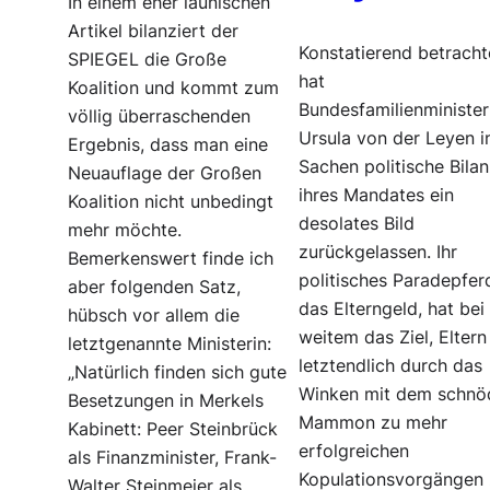
In einem eher launischen
Artikel bilanziert der
Konstatierend betracht
SPIEGEL die Große
hat
Koalition und kommt zum
Bundesfamilienminister
völlig überraschenden
Ursula von der Leyen i
Ergebnis, dass man eine
Sachen politische Bila
Neuauflage der Großen
ihres Mandates ein
Koalition nicht unbedingt
desolates Bild
mehr möchte.
zurückgelassen. Ihr
Bemerkenswert finde ich
politisches Paradepfer
aber folgenden Satz,
das Elterngeld, hat bei
hübsch vor allem die
weitem das Ziel, Eltern
letztgenannte Ministerin:
letztendlich durch das
„Natürlich finden sich gute
Winken mit dem schnö
Besetzungen in Merkels
Mammon zu mehr
Kabinett: Peer Steinbrück
erfolgreichen
als Finanzminister, Frank-
Kopulationsvorgängen
Walter Steinmeier als…