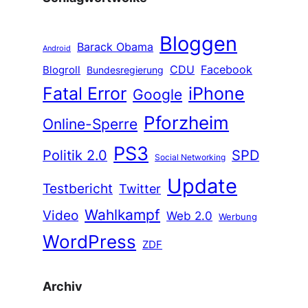
Bloggen
Barack Obama
Android
CDU
Facebook
Blogroll
Bundesregierung
Fatal Error
iPhone
Google
Pforzheim
Online-Sperre
PS3
Politik 2.0
SPD
Social Networking
Update
Testbericht
Twitter
Wahlkampf
Video
Web 2.0
Werbung
WordPress
ZDF
Archiv