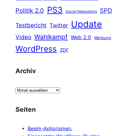
PS3
Politik 2.0
SPD
Social Networking
Update
Testbericht
Twitter
Wahlkampf
Video
Web 2.0
Werbung
WordPress
ZDF
Archiv
A
r
c
Seiten
h
i
Besim-Aphorismen.
v