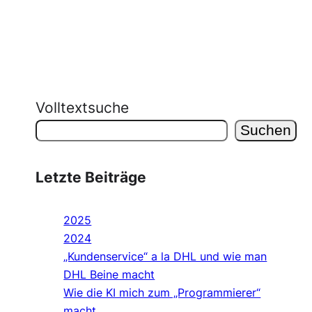
Volltextsuche
Suchen
Letzte Beiträge
2025
2024
„Kundenservice“ a la DHL und wie man
DHL Beine macht
Wie die KI mich zum „Programmierer“
macht