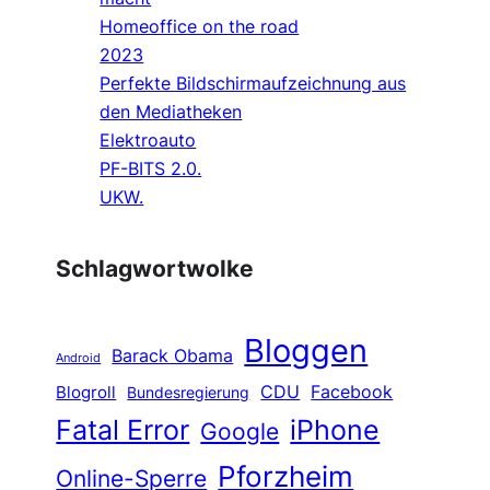
Homeoffice on the road
2023
Perfekte Bildschirmaufzeichnung aus
den Mediatheken
Elektroauto
PF-BITS 2.0.
UKW.
Schlagwortwolke
Bloggen
Barack Obama
Android
CDU
Facebook
Blogroll
Bundesregierung
Fatal Error
iPhone
Google
Pforzheim
Online-Sperre