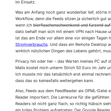
im Einsatz.
Was am Anfang noch ganz wunderbar lief, störte m
Workflow, denn die Feeds sitzen ja sicherlich gut a
wenn ich
bierflaschenschwenkend und furzend auf
dato behalf man sich mit einem VPN nach Hause 
ist das am Ende vor allem eine vor einigen Tagen h
Stromverbrauchs
. Und dass ein Remote Desktop au
wirklich nützlichen Dingen des Lebens gehört, mus
Privacy hin oder her – das Warten meines PC auf 
Mails kostet mich unterm Strich 50 Euro im Jahr 
Ich musste mir das tatsächlich erst einmal rechner
dass das so keinesfalls weitergehen kann.
Also, Feeds aus dem FeedReader als OPML-Datei ex
Reader importiert. Die Lernkurve für die gefühlte
Readers ist nicht ganz flach, so richtig hübsch sie
ein tolles Problem aufgetreten: Der Google Reader