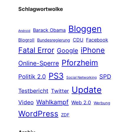
Schlagwortwolke
Bloggen
Barack Obama
Android
CDU
Facebook
Blogroll
Bundesregierung
Fatal Error
iPhone
Google
Pforzheim
Online-Sperre
PS3
Politik 2.0
SPD
Social Networking
Update
Testbericht
Twitter
Wahlkampf
Video
Web 2.0
Werbung
WordPress
ZDF