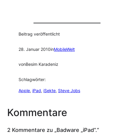
Beitrag veröffentlicht
28. Januar 2010
in
MobileWelt
von
Besim Karadeniz
Schlagwörter:
Apple
, 
iPad
, 
iSekte
, 
Steve Jobs
Kommentare
2 Kommentare zu „Badware „iPad“.“