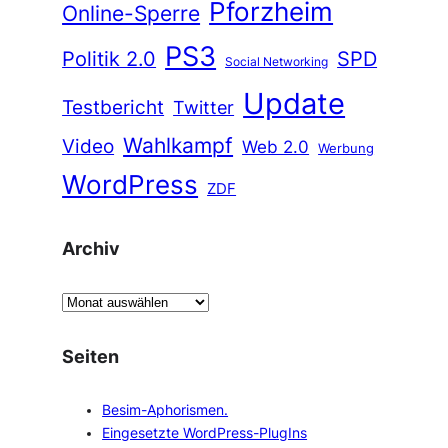
Pforzheim
Online-Sperre
PS3
Politik 2.0
SPD
Social Networking
Update
Testbericht
Twitter
Wahlkampf
Video
Web 2.0
Werbung
WordPress
ZDF
Archiv
A
r
c
Seiten
h
i
Besim-Aphorismen.
v
Eingesetzte WordPress-PlugIns