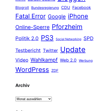
CDU
Facebook
Blogroll
Bundesregierung
Fatal Error
iPhone
Google
Pforzheim
Online-Sperre
PS3
Politik 2.0
SPD
Social Networking
Update
Testbericht
Twitter
Wahlkampf
Video
Web 2.0
Werbung
WordPress
ZDF
Archiv
A
r
c