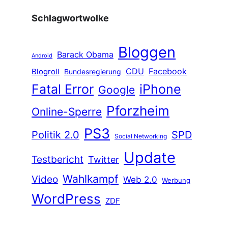
Schlagwortwolke
Bloggen
Barack Obama
Android
CDU
Facebook
Blogroll
Bundesregierung
Fatal Error
iPhone
Google
Pforzheim
Online-Sperre
PS3
Politik 2.0
SPD
Social Networking
Update
Testbericht
Twitter
Wahlkampf
Video
Web 2.0
Werbung
WordPress
ZDF