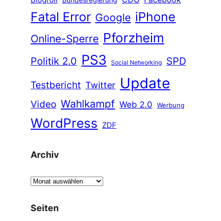
Fatal Error
iPhone
Google
Pforzheim
Online-Sperre
PS3
Politik 2.0
SPD
Social Networking
Update
Testbericht
Twitter
Wahlkampf
Video
Web 2.0
Werbung
WordPress
ZDF
Archiv
A
r
c
Seiten
h